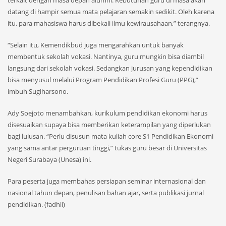
terkait dengan masa depan alumni. Kebutuhan guru di masa akan
datang di hampir semua mata pelajaran semakin sedikit. Oleh karena
itu, para mahasiswa harus dibekali ilmu kewirausahaan,” terangnya.
“Selain itu, Kemendikbud juga mengarahkan untuk banyak
membentuk sekolah vokasi. Nantinya, guru mungkin bisa diambil
langsung dari sekolah vokasi. Sedangkan jurusan yang kependidikan
bisa menyusul melalui Program Pendidikan Profesi Guru (PPG),”
imbuh Sugiharsono.
Ady Soejoto menambahkan, kurikulum pendidikan ekonomi harus
disesuaikan supaya bisa memberikan keterampilan yang diperlukan
bagi lulusan. “Perlu disusun mata kuliah core S1 Pendidikan Ekonomi
yang sama antar perguruan tinggi,” tukas guru besar di Universitas
Negeri Surabaya (Unesa) ini.
Para peserta juga membahas persiapan seminar internasional dan
nasional tahun depan, penulisan bahan ajar, serta publikasi jurnal
pendidikan. (fadhli)