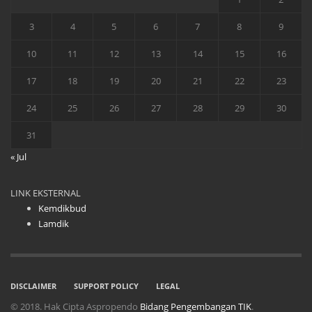
3
4
5
6
7
8
9
10
11
12
13
14
15
16
17
18
19
20
21
22
23
24
25
26
27
28
29
30
31
« Jul
LINK EKSTERNAL
Kemdikbud
Lamdik
DISCLAIMER
SUPPORT POLICY
LEGAL
© 2018. Hak Cipta Aspropendo
Bidang Pengembangan TIK
.