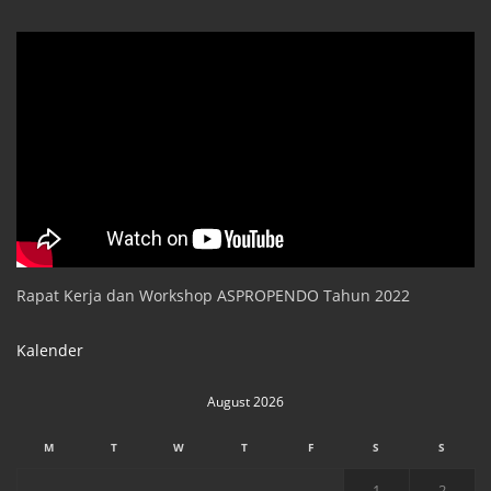
Rapat Kerja dan Workshop ASPROPENDO Tahun 2022
Kalender
August 2026
M
T
W
T
F
S
S
1
2