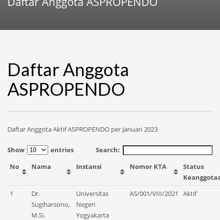
Daftar Anggota ASPROPENDO
Daftar Anggota
ASPROPENDO
Daftar Anggota Aktif ASPROPENDO per Januari 2023
Show
entries
Search:
No
Nama
Instansi
Nomor KTA
Status
Keanggota
1
Dr.
Universitas
AS/001/VIII/2021
Aktif
Sugiharsono,
Negeri
M.Si.
Yogyakarta