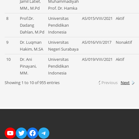
Jamil Latief,
Muhammadiyah
MM., M.Pd
Prof. Dr. Hamka
8
Prof.Dr.
Universitas
AS/015/VIII/2021
Aktif
Dadang
Pendidikan
Dahlan, M.Pd
Indonesia
9
Dr. Luqman
Universitas
AS/016/VII/2017
Nonaktif
Hakim, M.SA
Negeri Surabaya
10
Dr. Ani
Universitas
AS/019/VIII/2021
Aktif
Pinayani,
Pendidikan
MM.
Indonesia
Showing 1 to 10 of 955 entries
Previous
Next
YouTube
Twitter
Facebook
Telegram