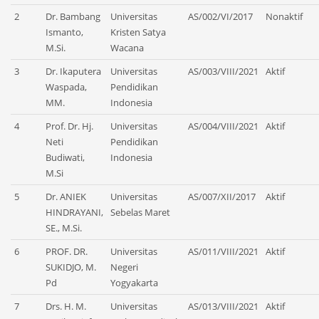
2
Dr. Bambang
Universitas
AS/002/VI/2017
Nonaktif
Ismanto,
Kristen Satya
M.Si.
Wacana
3
Dr. Ikaputera
Universitas
AS/003/VIII/2021
Aktif
Waspada,
Pendidikan
MM.
Indonesia
4
Prof. Dr. Hj.
Universitas
AS/004/VIII/2021
Aktif
Neti
Pendidikan
Budiwati,
Indonesia
M.Si
5
Dr. ANIEK
Universitas
AS/007/XII/2017
Aktif
HINDRAYANI,
Sebelas Maret
SE., M.Si.
6
PROF. DR.
Universitas
AS/011/VIII/2021
Aktif
SUKIDJO, M.
Negeri
Pd
Yogyakarta
7
Drs. H. M.
Universitas
AS/013/VIII/2021
Aktif