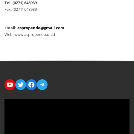
Tel: (0271) 648939
Fax: (0271) 648939
Email:
aspropendo@gmail.com
Web: www.aspropendo.or.id
YouTube
Twitter
Facebook
Telegram